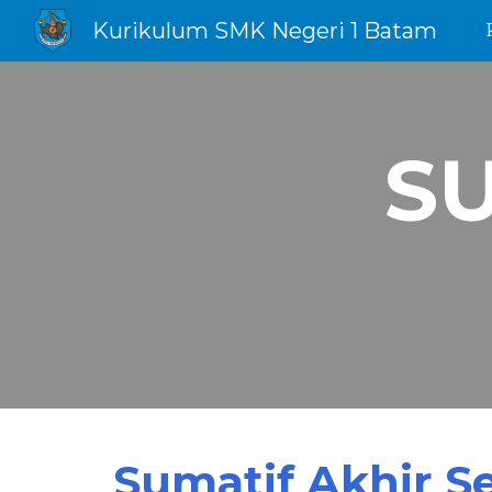
Kurikulum SMK Negeri 1 Batam
Sk
S
Sumatif Akhir S