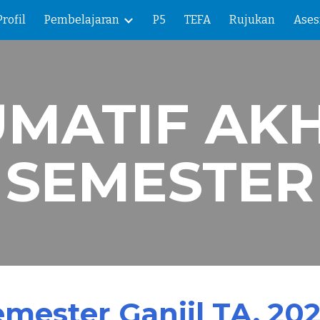
Profil
Pembelajaran
P5
TEFA
Rujukan
Ase
ip to main content
Skip to navigat
UMATIF
AKH
SEMESTER
emester Ganjil TA. 20