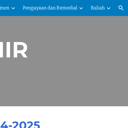
smen
Pengayaan dan Remedial
Kuliah
ion
IR
24-2025